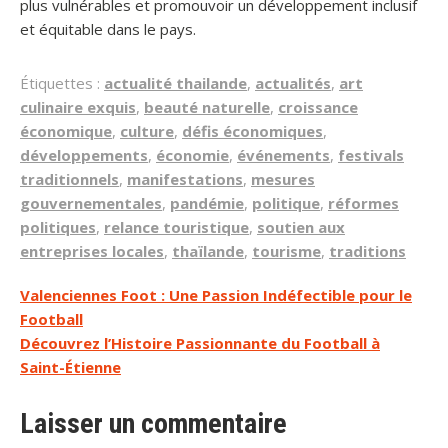
plus vulnérables et promouvoir un développement inclusif
et équitable dans le pays.
Étiquettes :
actualité thailande
,
actualités
,
art
culinaire exquis
,
beauté naturelle
,
croissance
économique
,
culture
,
défis économiques
,
développements
,
économie
,
événements
,
festivals
traditionnels
,
manifestations
,
mesures
gouvernementales
,
pandémie
,
politique
,
réformes
politiques
,
relance touristique
,
soutien aux
entreprises locales
,
thaïlande
,
tourisme
,
traditions
Navigation
Valenciennes Foot : Une Passion Indéfectible pour le
Football
de
Découvrez l’Histoire Passionnante du Football à
l’article
Saint-Étienne
Laisser un commentaire