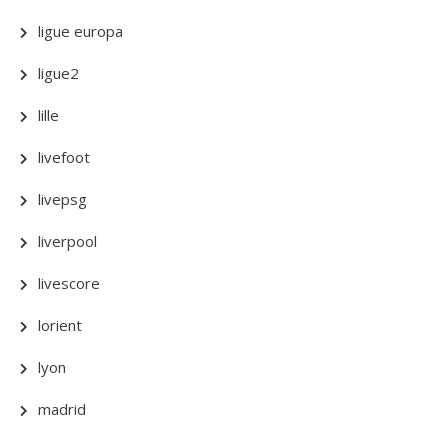
ligue europa
ligue2
lille
livefoot
livepsg
liverpool
livescore
lorient
lyon
madrid