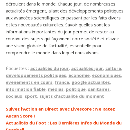
déroulent dans le monde. Chaque jour, de nombreuses
actualités émergent, allant des développements politiques
aux avancées scientifiques en passant par les faits divers
et les nouveautés culturelles. Savoir quelles sont les
informations importantes du jour permet de rester au
courant des sujets qui façonnent notre société et d’avoir
une vision globale de l’actualité, essentielle pour
comprendre le monde dans lequel nous vivons.
Étiquettes :
actualités du jour
,
actualités jour
,
culture
,
développements politiques
,
économie
,
économiques
,
événements en cours
,
france
,
google actualités
,
information fiable
,
médias
,
politique
,
sanitaires
,
sociaux
,
sport
,
sujets d'actualité du moment
Navigation
Suivez l’Action en Direct avec Livescore : Ne Ratez
Aucun Score !
de
Actualités du Foot : Les Dernières Infos du Monde du
l’article
Football