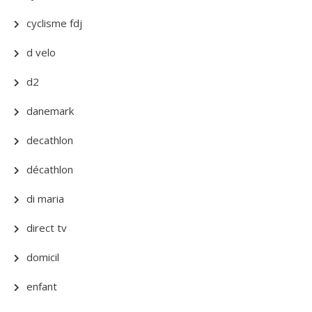
cyclisme fdj
d velo
d2
danemark
decathlon
décathlon
di maria
direct tv
domicil
enfant