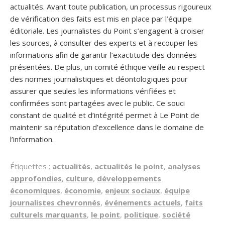
actualités. Avant toute publication, un processus rigoureux
de vérification des faits est mis en place par l’équipe
éditoriale. Les journalistes du Point s’engagent à croiser
les sources, à consulter des experts et à recouper les
informations afin de garantir l’exactitude des données
présentées. De plus, un comité éthique veille au respect
des normes journalistiques et déontologiques pour
assurer que seules les informations vérifiées et
confirmées sont partagées avec le public. Ce souci
constant de qualité et d’intégrité permet à Le Point de
maintenir sa réputation d’excellence dans le domaine de
l’information.
Étiquettes :
actualités
,
actualités le point
,
analyses
approfondies
,
culture
,
développements
économiques
,
économie
,
enjeux sociaux
,
équipe
journalistes chevronnés
,
événements actuels
,
faits
culturels marquants
,
le point
,
politique
,
société