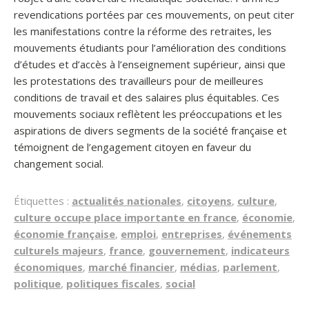
revendications portées par ces mouvements, on peut citer
les manifestations contre la réforme des retraites, les
mouvements étudiants pour l’amélioration des conditions
d’études et d’accès à l’enseignement supérieur, ainsi que
les protestations des travailleurs pour de meilleures
conditions de travail et des salaires plus équitables. Ces
mouvements sociaux reflètent les préoccupations et les
aspirations de divers segments de la société française et
témoignent de l’engagement citoyen en faveur du
changement social.
Étiquettes :
actualités nationales
,
citoyens
,
culture
,
culture occupe place importante en france
,
économie
,
économie française
,
emploi
,
entreprises
,
événements
culturels majeurs
,
france
,
gouvernement
,
indicateurs
économiques
,
marché financier
,
médias
,
parlement
,
politique
,
politiques fiscales
,
social