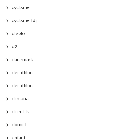
cyclisme
cyclisme fdj
d velo
d2
danemark
decathlon
décathlon
di maria
direct tv
domicil
enfant