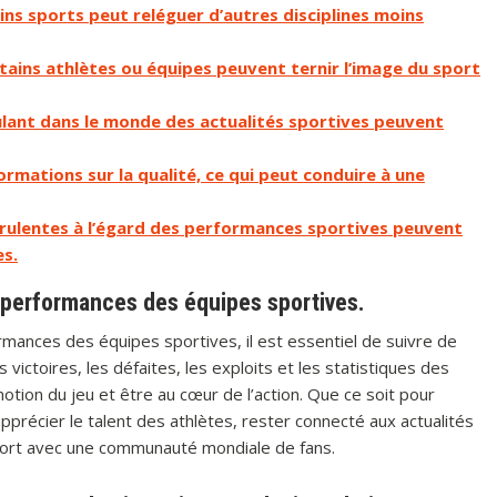
ns sports peut reléguer d’autres disciplines moins
ains athlètes ou équipes peuvent ternir l’image du sport
ulant dans le monde des actualités sportives peuvent
ormations sur la qualité, ce qui peut conduire à une
irulentes à l’égard des performances sportives peuvent
es.
t performances des équipes sportives.
rmances des équipes sportives, il est essentiel de suivre de
s victoires, les défaites, les exploits et les statistiques des
otion du jeu et être au cœur de l’action. Que ce soit pour
précier le talent des athlètes, rester connecté aux actualités
port avec une communauté mondiale de fans.