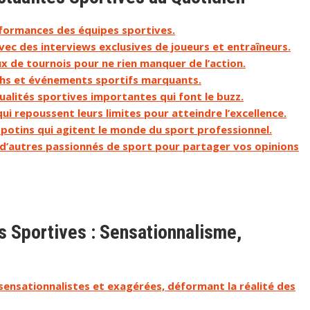
rformances des équipes sportives.
ec des interviews exclusives de joueurs et entraîneurs.
x de tournois pour ne rien manquer de l’action.
chs et événements sportifs marquants.
ualités sportives importantes qui font le buzz.
qui repoussent leurs limites pour atteindre l’excellence.
potins qui agitent le monde du sport professionnel.
 d’autres passionnés de sport pour partager vos opinions
s Sportives : Sensationnalisme,
sensationnalistes et exagérées, déformant la réalité des