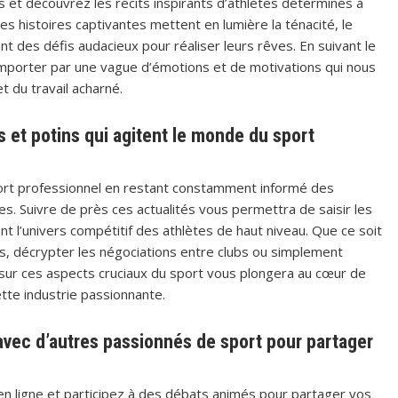
s et découvrez les récits inspirants d’athlètes déterminés à
Ces histoires captivantes mettent en lumière la ténacité, le
nt des défis audacieux pour réaliser leurs rêves. En suivant le
emporter par une vague d’émotions et de motivations qui nous
et du travail acharné.
 et potins qui agitent le monde du sport
ort professionnel en restant constamment informé des
es. Suivre de près ces actualités vous permettra de saisir les
nt l’univers compétitif des athlètes de haut niveau. Que ce soit
, décrypter les négociations entre clubs ou simplement
 sur ces aspects cruciaux du sport vous plongera au cœur de
cette industrie passionnante.
avec d’autres passionnés de sport pour partager
 ligne et participez à des débats animés pour partager vos