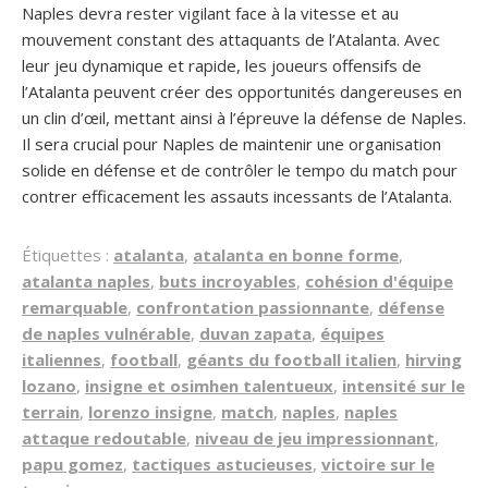
Naples devra rester vigilant face à la vitesse et au
mouvement constant des attaquants de l’Atalanta. Avec
leur jeu dynamique et rapide, les joueurs offensifs de
l’Atalanta peuvent créer des opportunités dangereuses en
un clin d’œil, mettant ainsi à l’épreuve la défense de Naples.
Il sera crucial pour Naples de maintenir une organisation
solide en défense et de contrôler le tempo du match pour
contrer efficacement les assauts incessants de l’Atalanta.
Étiquettes :
atalanta
,
atalanta en bonne forme
,
atalanta naples
,
buts incroyables
,
cohésion d'équipe
remarquable
,
confrontation passionnante
,
défense
de naples vulnérable
,
duvan zapata
,
équipes
italiennes
,
football
,
géants du football italien
,
hirving
lozano
,
insigne et osimhen talentueux
,
intensité sur le
terrain
,
lorenzo insigne
,
match
,
naples
,
naples
attaque redoutable
,
niveau de jeu impressionnant
,
papu gomez
,
tactiques astucieuses
,
victoire sur le