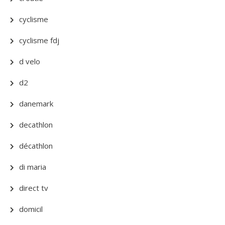
cyclisme
cyclisme fdj
d velo
d2
danemark
decathlon
décathlon
di maria
direct tv
domicil