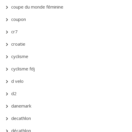
coupe du monde féminine
coupon
cr7
croatie
cyclisme
cyclisme fdj
d velo
d2
danemark
decathlon
décathlon