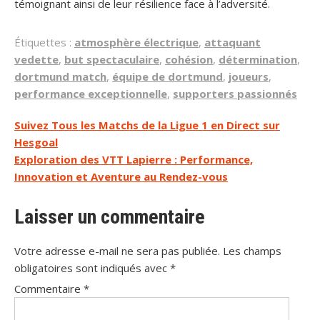
témoignant ainsi de leur résilience face à l’adversité.
Étiquettes :
atmosphère électrique
,
attaquant
vedette
,
but spectaculaire
,
cohésion
,
détermination
,
dortmund match
,
équipe de dortmund
,
joueurs
,
performance exceptionnelle
,
supporters passionnés
Navigation
Suivez Tous les Matchs de la Ligue 1 en Direct sur
Hesgoal
de
Exploration des VTT Lapierre : Performance,
l’article
Innovation et Aventure au Rendez-vous
Laisser un commentaire
Votre adresse e-mail ne sera pas publiée.
Les champs
obligatoires sont indiqués avec
*
Commentaire
*