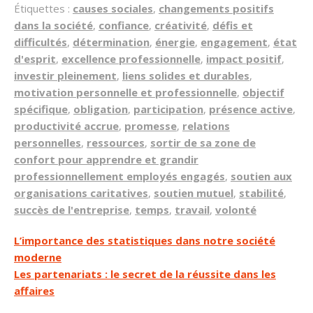
Étiquettes :
causes sociales
,
changements positifs
dans la société
,
confiance
,
créativité
,
défis et
difficultés
,
détermination
,
énergie
,
engagement
,
état
d'esprit
,
excellence professionnelle
,
impact positif
,
investir pleinement
,
liens solides et durables
,
motivation personnelle et professionnelle
,
objectif
spécifique
,
obligation
,
participation
,
présence active
,
productivité accrue
,
promesse
,
relations
personnelles
,
ressources
,
sortir de sa zone de
confort pour apprendre et grandir
professionnellement employés engagés
,
soutien aux
organisations caritatives
,
soutien mutuel
,
stabilité
,
succès de l'entreprise
,
temps
,
travail
,
volonté
Navigation
L’importance des statistiques dans notre société
moderne
de
Les partenariats : le secret de la réussite dans les
l’article
affaires