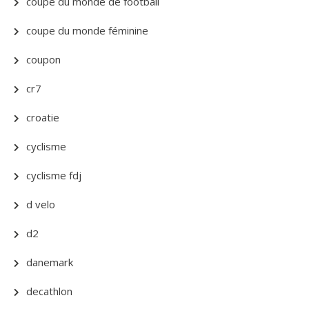
coupe du monde de football
coupe du monde féminine
coupon
cr7
croatie
cyclisme
cyclisme fdj
d velo
d2
danemark
decathlon