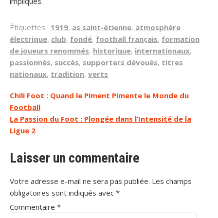
impliqués.
Étiquettes :
1919
,
as saint-étienne
,
atmosphère
électrique
,
club
,
fondé
,
football français
,
formation
de joueurs renommés
,
historique
,
internationaux
,
passionnés
,
succès
,
supporters dévoués
,
titres
nationaux
,
tradition
,
verts
Navigation
Chili Foot : Quand le Piment Pimente le Monde du
Football
de
La Passion du Foot : Plongée dans l’Intensité de la
l’article
Ligue 2
Laisser un commentaire
Votre adresse e-mail ne sera pas publiée.
Les champs
obligatoires sont indiqués avec
*
Commentaire
*