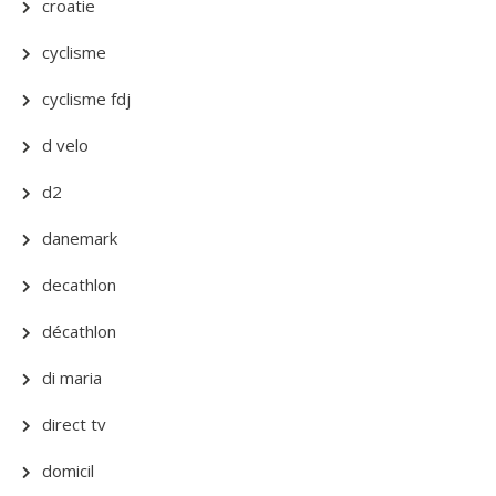
croatie
cyclisme
cyclisme fdj
d velo
d2
danemark
decathlon
décathlon
di maria
direct tv
domicil