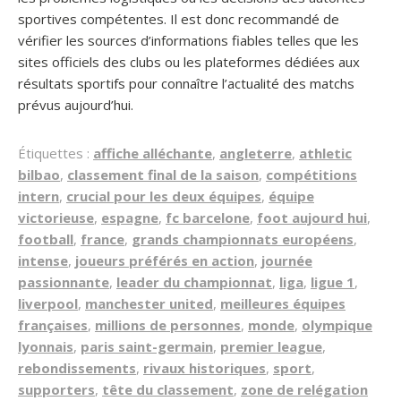
sportives compétentes. Il est donc recommandé de
vérifier les sources d’informations fiables telles que les
sites officiels des clubs ou les plateformes dédiées aux
résultats sportifs pour connaître l’actualité des matchs
prévus aujourd’hui.
Étiquettes :
affiche alléchante
,
angleterre
,
athletic
bilbao
,
classement final de la saison
,
compétitions
intern
,
crucial pour les deux équipes
,
équipe
victorieuse
,
espagne
,
fc barcelone
,
foot aujourd hui
,
football
,
france
,
grands championnats européens
,
intense
,
joueurs préférés en action
,
journée
passionnante
,
leader du championnat
,
liga
,
ligue 1
,
liverpool
,
manchester united
,
meilleures équipes
françaises
,
millions de personnes
,
monde
,
olympique
lyonnais
,
paris saint-germain
,
premier league
,
rebondissements
,
rivaux historiques
,
sport
,
supporters
,
tête du classement
,
zone de relégation