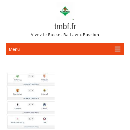
Skip
to
content
tmbf.fr
Vivez le Basket-Ball avec Passion
Menu