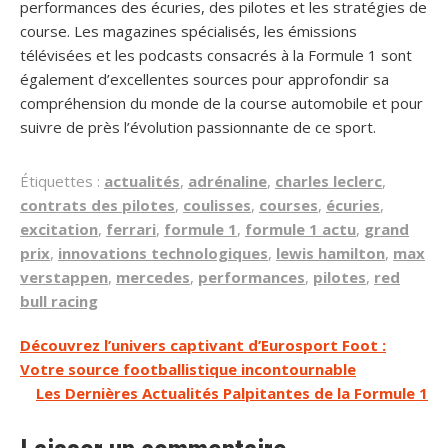
performances des écuries, des pilotes et les stratégies de
course. Les magazines spécialisés, les émissions
télévisées et les podcasts consacrés à la Formule 1 sont
également d’excellentes sources pour approfondir sa
compréhension du monde de la course automobile et pour
suivre de près l’évolution passionnante de ce sport.
Étiquettes :
actualités
,
adrénaline
,
charles leclerc
,
contrats des pilotes
,
coulisses
,
courses
,
écuries
,
excitation
,
ferrari
,
formule 1
,
formule 1 actu
,
grand
prix
,
innovations technologiques
,
lewis hamilton
,
max
verstappen
,
mercedes
,
performances
,
pilotes
,
red
bull racing
Navigation
Découvrez l’univers captivant d’Eurosport Foot :
Votre source footballistique incontournable
de
Les Dernières Actualités Palpitantes de la Formule 1
l’article