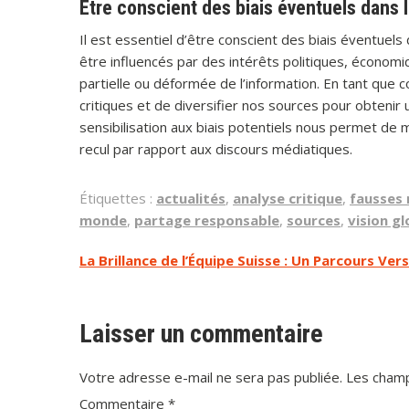
Être conscient des biais éventuels dans 
Il est essentiel d’être conscient des biais éventuel
être influencés par des intérêts politiques, économi
partielle ou déformée de l’information. En tant que 
critiques et de diversifier nos sources pour obteni
sensibilisation aux biais potentiels nous permet de
recul par rapport aux discours médiatiques.
Étiquettes :
actualités
,
analyse critique
,
fausses 
monde
,
partage responsable
,
sources
,
vision gl
Navigation
La Brillance de l’Équipe Suisse : Un Parcours Vers
de
l’article
Laisser un commentaire
Votre adresse e-mail ne sera pas publiée.
Les champ
Commentaire
*