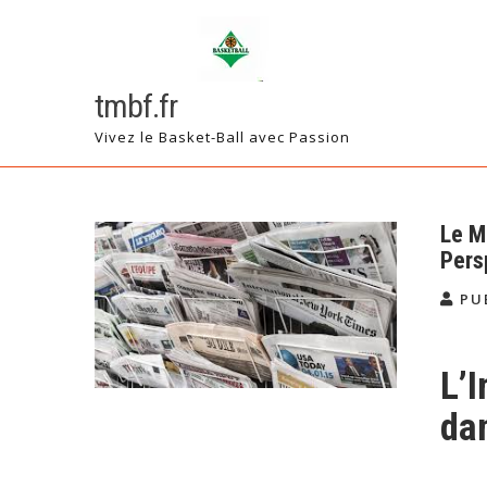
Skip
to
content
tmbf.fr
Vivez le Basket-Ball avec Passion
Le M
Pers
PU
L’
da