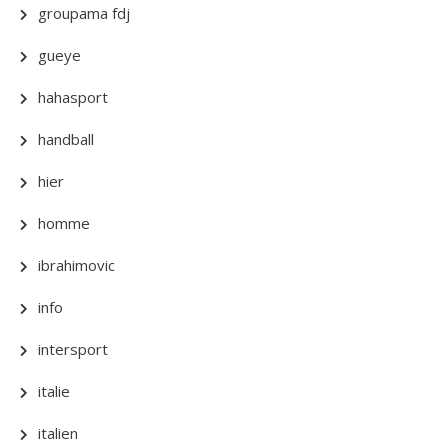
groupama fdj
gueye
hahasport
handball
hier
homme
ibrahimovic
info
intersport
italie
italien