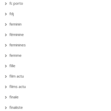
fc porto
fdj
feminin
féminine
feminines
femme
fille
film actu
films actu
finale
finaliste