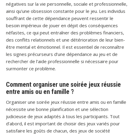
négatives sur la vie personnelle, sociale et professionnelle,
ainsi qu’une obsession constante pour le jeu. Les individus
souffrant de cette dépendance peuvent ressentir le
besoin impérieux de jouer en dépit des conséquences
néfastes, ce qui peut entraîner des problèmes financiers,
des conflits relationnels et une détérioration de leur bien-
être mental et émotionnel. Il est essentiel de reconnaître
les signes précurseurs d’une dépendance au jeu et de
rechercher de l’aide professionnelle si nécessaire pour
surmonter ce problème.
Comment organiser une soirée jeux réussie
entre amis ou en famille ?
Organiser une soirée jeux réussie entre amis ou en famille
nécessite une bonne planification et une sélection
judicieuse de jeux adaptés à tous les participants. Tout
d’abord, il est important de choisir des jeux variés pour
satisfaire les goûts de chacun, des jeux de société