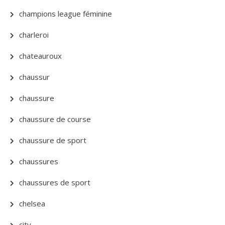
champions league féminine
charleroi
chateauroux
chaussur
chaussure
chaussure de course
chaussure de sport
chaussures
chaussures de sport
chelsea
city