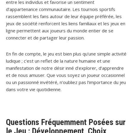
entre les individus et favorise un sentiment
d’appartenance communautaire. Les tournois sportifs
rassemblent les fans autour de leur équipe préférée, les
jeux de société renforcent les liens familiaux et les jeux en
ligne permettent aux joueurs du monde entier de se
connecter et de partager leur passion.
En fin de compte, le jeu est bien plus qu’une simple activité
ludique ; c’est un reflet de la nature humaine et une
manifestation de notre désir inné d’explorer, d’apprendre
et de nous amuser. Que vous soyez un joueur occasionnel
ou un passionné invétéré, n’oubliez pas l’importance du jeu
dans votre vie quotidienne.
Questions Fréquemment Posées sur
le Jeu : Développement, Choix,