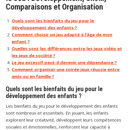
Comparaisons et Organisation
Quels sont les bienfaits du jeu pour le
développement des enfants ?
Comment choisir un jeu adapté à l’âge de mon
enfant ?
Quelles sont les différences entre les jeux vidéo et
les jeux de société ?
Le jeu excessif peut-il devenir une dépendance ?
Comment organiser une soirée jeux réussie entre
amis ou en famille ?
Quels sont les bienfaits du jeu pour le
développement des enfants ?
Les bienfaits du jeu pour le développement des enfants
sont nombreux et essentiels. En jouant, les enfants
explorent leur créativité, développent leurs compétences
sociales et émotionnelles, renforcent leur capacité à