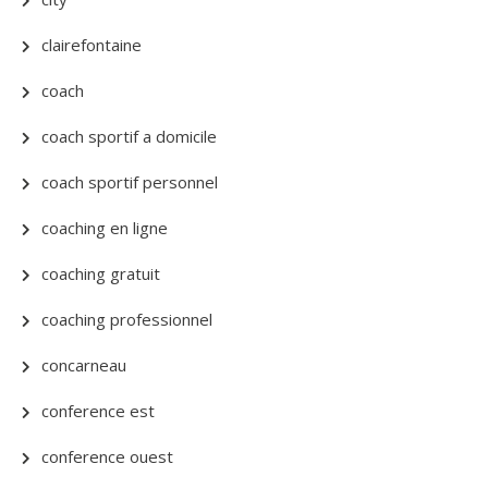
clairefontaine
coach
coach sportif a domicile
coach sportif personnel
coaching en ligne
coaching gratuit
coaching professionnel
concarneau
conference est
conference ouest