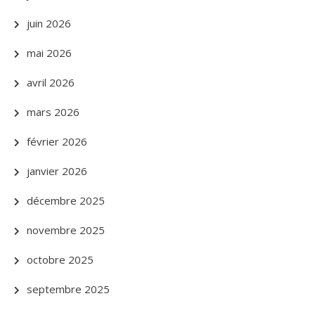
juin 2026
mai 2026
avril 2026
mars 2026
février 2026
janvier 2026
décembre 2025
novembre 2025
octobre 2025
septembre 2025