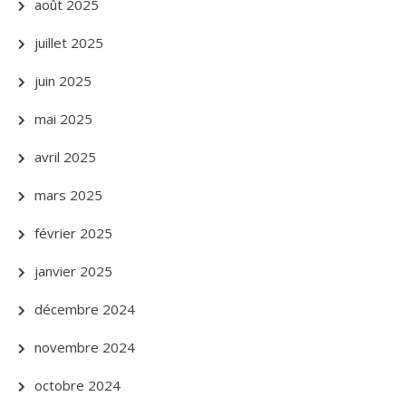
août 2025
juillet 2025
juin 2025
mai 2025
avril 2025
mars 2025
février 2025
janvier 2025
décembre 2024
novembre 2024
octobre 2024