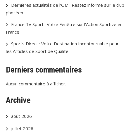
Dernières actualités de l’OM : Restez informé sur le club
phocéen
France TV Sport : Votre Fenêtre sur l’Action Sportive en
France
Sports Direct : Votre Destination Incontournable pour
les Articles de Sport de Qualité
Derniers commentaires
Aucun commentaire à afficher.
Archive
août 2026
juillet 2026