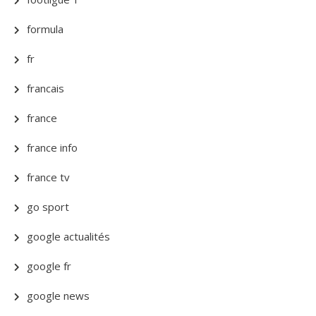
formula
fr
francais
france
france info
france tv
go sport
google actualités
google fr
google news