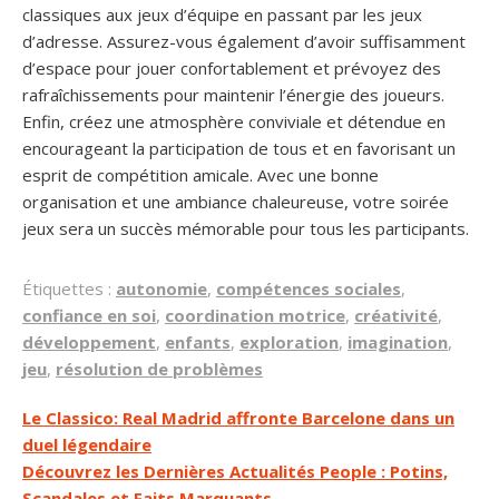
classiques aux jeux d’équipe en passant par les jeux
d’adresse. Assurez-vous également d’avoir suffisamment
d’espace pour jouer confortablement et prévoyez des
rafraîchissements pour maintenir l’énergie des joueurs.
Enfin, créez une atmosphère conviviale et détendue en
encourageant la participation de tous et en favorisant un
esprit de compétition amicale. Avec une bonne
organisation et une ambiance chaleureuse, votre soirée
jeux sera un succès mémorable pour tous les participants.
Étiquettes :
autonomie
,
compétences sociales
,
confiance en soi
,
coordination motrice
,
créativité
,
développement
,
enfants
,
exploration
,
imagination
,
jeu
,
résolution de problèmes
Navigation
Le Classico: Real Madrid affronte Barcelone dans un
duel légendaire
de
Découvrez les Dernières Actualités People : Potins,
l’article
Scandales et Faits Marquants