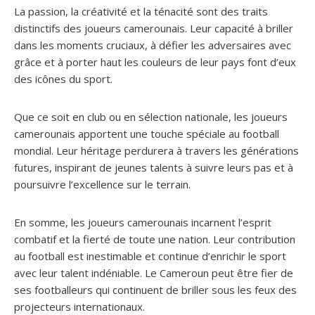
La passion, la créativité et la ténacité sont des traits
distinctifs des joueurs camerounais. Leur capacité à briller
dans les moments cruciaux, à défier les adversaires avec
grâce et à porter haut les couleurs de leur pays font d’eux
des icônes du sport.
Que ce soit en club ou en sélection nationale, les joueurs
camerounais apportent une touche spéciale au football
mondial. Leur héritage perdurera à travers les générations
futures, inspirant de jeunes talents à suivre leurs pas et à
poursuivre l’excellence sur le terrain.
En somme, les joueurs camerounais incarnent l’esprit
combatif et la fierté de toute une nation. Leur contribution
au football est inestimable et continue d’enrichir le sport
avec leur talent indéniable. Le Cameroun peut être fier de
ses footballeurs qui continuent de briller sous les feux des
projecteurs internationaux.