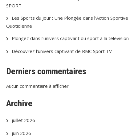
SPORT
Les Sports du Jour : Une Plongée dans l’Action Sportive
Quotidienne
Plongez dans l’univers captivant du sport à la télévision
Découvrez l’univers captivant de RMC Sport TV
Derniers commentaires
Aucun commentaire à afficher.
Archive
juillet 2026
juin 2026