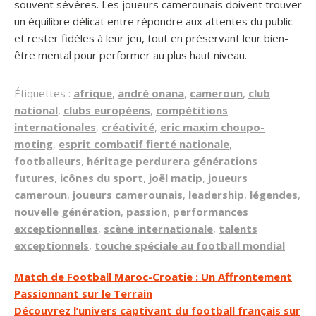
souvent sévères. Les joueurs camerounais doivent trouver
un équilibre délicat entre répondre aux attentes du public
et rester fidèles à leur jeu, tout en préservant leur bien-
être mental pour performer au plus haut niveau.
Étiquettes :
afrique
,
andré onana
,
cameroun
,
club
national
,
clubs européens
,
compétitions
internationales
,
créativité
,
eric maxim choupo-
moting
,
esprit combatif fierté nationale
,
footballeurs
,
héritage perdurera générations
futures
,
icônes du sport
,
joël matip
,
joueurs
cameroun
,
joueurs camerounais
,
leadership
,
légendes
,
nouvelle génération
,
passion
,
performances
exceptionnelles
,
scène internationale
,
talents
exceptionnels
,
touche spéciale au football mondial
Navigation
Match de Football Maroc-Croatie : Un Affrontement
Passionnant sur le Terrain
de
Découvrez l’univers captivant du football français sur