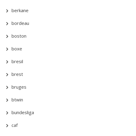
berkane
bordeau
boston
boxe
bresil
brest
bruges
btwin
bundesliga
caf