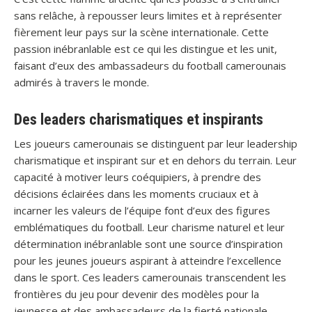
sans relâche, à repousser leurs limites et à représenter
fièrement leur pays sur la scène internationale. Cette
passion inébranlable est ce qui les distingue et les unit,
faisant d’eux des ambassadeurs du football camerounais
admirés à travers le monde.
Des leaders charismatiques et inspirants
Les joueurs camerounais se distinguent par leur leadership
charismatique et inspirant sur et en dehors du terrain. Leur
capacité à motiver leurs coéquipiers, à prendre des
décisions éclairées dans les moments cruciaux et à
incarner les valeurs de l’équipe font d’eux des figures
emblématiques du football. Leur charisme naturel et leur
détermination inébranlable sont une source d’inspiration
pour les jeunes joueurs aspirant à atteindre l’excellence
dans le sport. Ces leaders camerounais transcendent les
frontières du jeu pour devenir des modèles pour la
jeunesse et des ambassadeurs de la fierté nationale.