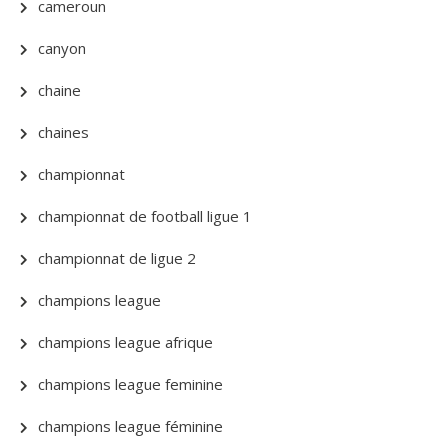
cameroun
canyon
chaine
chaines
championnat
championnat de football ligue 1
championnat de ligue 2
champions league
champions league afrique
champions league feminine
champions league féminine