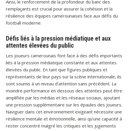
Ainsi, le renforcement de la profondeur du banc des
remplaçants est crucial pour assurer la cohésion et la
résilience des équipes camerounaises face aux défis du
football moderne.
Défis liés à la pression médiatique et aux
attentes élevées du public
Les joueurs camerounais font face à des défis importants
liés à la pression médiatique constante et aux attentes
élevées du public. En tant que figures publiques et
représentants de leur pays sur la scène internationale, ils
sont soumis à un niveau d’attention sans précédent. La
moindre performance en dessous des attentes peut être
amplifiée par les médias et les réseaux sociaux, ajoutant
une pression supplémentaire sur les épaules des joueurs.
Naviguer dans cet environnement exigeant nécessite une
résilience mentale et émotionnelle, ainsi qu’une capacité à
rester concentré malgré les critiques et les jugements