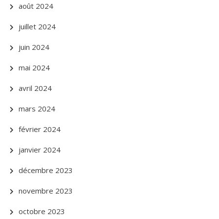
août 2024
juillet 2024
juin 2024
mai 2024
avril 2024
mars 2024
février 2024
janvier 2024
décembre 2023
novembre 2023
octobre 2023