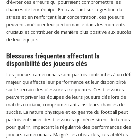
d’éviter ces erreurs qui pourraient compromettre les
chances de leur équipe. En travaillant sur la gestion du
stress et en renforçant leur concentration, ces joueurs
peuvent améliorer leur performance dans les moments
cruciaux et contribuer de manière plus positive aux succès
de leur équipe.
Blessures fréquentes affectant la
disponibilité des joueurs clés
Les joueurs camerounais sont parfois confrontés à un défi
majeur qui affecte leur performance et leur disponibilité
sur le terrain : les blessures fréquentes. Ces blessures
peuvent priver les équipes de leurs joueurs clés lors de
matchs cruciaux, compromettant ainsi leurs chances de
succès. La nature physique et exigeante du football peut
parfois entraîner des blessures qui nécessitent du temps
pour guérir, impactant la régularité des performances des
joueurs camerounais. Malgré ces obstacles, ces athlètes