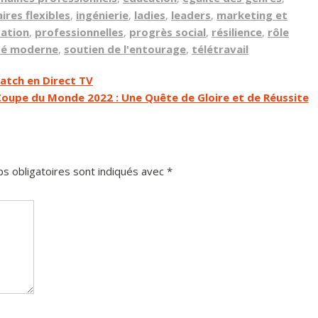
ires flexibles
,
ingénierie
,
ladies
,
leaders
,
marketing et
sation
,
professionnelles
,
progrès social
,
résilience
,
rôle
té moderne
,
soutien de l'entourage
,
télétravail
Match en Direct TV
 Coupe du Monde 2022 : Une Quête de Gloire et de Réussite
s obligatoires sont indiqués avec
*