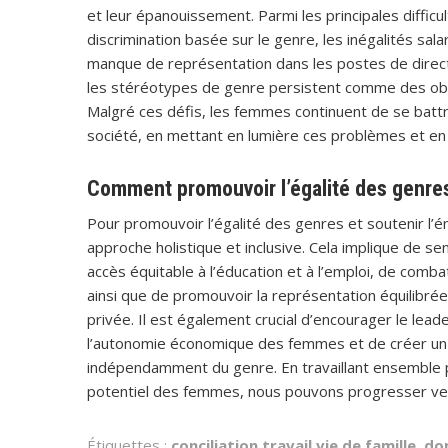
et leur épanouissement. Parmi les principales diffic
discrimination basée sur le genre, les inégalités sala
manque de représentation dans les postes de directi
les stéréotypes de genre persistent comme des obst
Malgré ces défis, les femmes continuent de se battre 
société, en mettant en lumière ces problèmes et en 
Comment promouvoir l’égalité des genres
Pour promouvoir l’égalité des genres et soutenir l’
approche holistique et inclusive. Cela implique de se
accès équitable à l’éducation et à l’emploi, de comba
ainsi que de promouvoir la représentation équilibré
privée. Il est également crucial d’encourager le leade
l’autonomie économique des femmes et de créer un e
indépendamment du genre. En travaillant ensemble pour
potentiel des femmes, nous pouvons progresser vers u
Étiquettes :
conciliation travail vie de famille
,
do