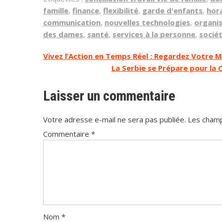
famille
,
finance
,
flexibilité
,
garde d'enfants
,
hora
communication
,
nouvelles technologies
,
organi
des dames
,
santé
,
services à la personne
,
socié
Navigation
Vivez l’Action en Temps Réel : Regardez Votre 
La Serbie se Prépare pour la
de
l’article
Laisser un commentaire
Votre adresse e-mail ne sera pas publiée.
Les champ
Commentaire
*
Nom
*