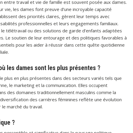
on entre travail et vie de famille est souvent posée aux dames.
ur vie, les dames font preuve d’une incroyable capacité
établissent des priorités claires, gèrent leur temps avec
nsabilités professionnelles et leurs engagements familiaux.
 le télétravail ou des solutions de garde d’enfants adaptées
s. Le soutien de leur entourage et des politiques favorables à
sentiels pour les aider à réussir dans cette quête quotidienne
iale.
où les dames sont les plus présentes ?
e plus en plus présentes dans des secteurs variés tels que
rsonne, le marketing et la communication. Elles occupent
ans des domaines traditionnellement masculins comme la
a diversification des carrières féminines reflète une évolution
 le marché du travail.
ique ?
s perceptible et significative dans le paysage politique