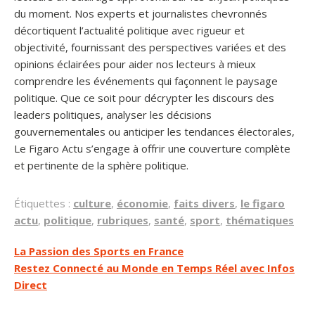
du moment. Nos experts et journalistes chevronnés
décortiquent l’actualité politique avec rigueur et
objectivité, fournissant des perspectives variées et des
opinions éclairées pour aider nos lecteurs à mieux
comprendre les événements qui façonnent le paysage
politique. Que ce soit pour décrypter les discours des
leaders politiques, analyser les décisions
gouvernementales ou anticiper les tendances électorales,
Le Figaro Actu s’engage à offrir une couverture complète
et pertinente de la sphère politique.
Étiquettes :
culture
,
économie
,
faits divers
,
le figaro
actu
,
politique
,
rubriques
,
santé
,
sport
,
thématiques
Navigation
La Passion des Sports en France
Restez Connecté au Monde en Temps Réel avec Infos
de
Direct
l’article