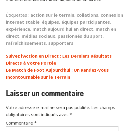
Étiquettes :
action sur le terrain
,
collations
,
connexion
internet stable
,
équipes
,
équipes participantes
,
expérience
,
match aujourd hui en direct
,
match en
direct
,
médias sociaux
,
passionnés du sport
,
rafraîchissements
,
supporters
Navigation
Suivez l’Action en Direct : Les Derniers Résultats
Directs à Votre Portée
de
Le Match de Foot Aujourd’hui : Un Rendez-vous
l’article
Incontournable sur le Terrain
Laisser un commentaire
Votre adresse e-mail ne sera pas publiée.
Les champs
obligatoires sont indiqués avec
*
Commentaire
*