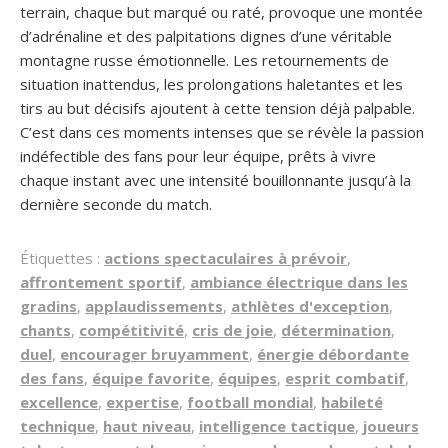
terrain, chaque but marqué ou raté, provoque une montée
d’adrénaline et des palpitations dignes d’une véritable
montagne russe émotionnelle. Les retournements de
situation inattendus, les prolongations haletantes et les
tirs au but décisifs ajoutent à cette tension déjà palpable.
C’est dans ces moments intenses que se révèle la passion
indéfectible des fans pour leur équipe, prêts à vivre
chaque instant avec une intensité bouillonnante jusqu’à la
dernière seconde du match.
Étiquettes :
actions spectaculaires à prévoir
,
affrontement sportif
,
ambiance électrique dans les
gradins
,
applaudissements
,
athlètes d'exception
,
chants
,
compétitivité
,
cris de joie
,
détermination
,
duel
,
encourager bruyamment
,
énergie débordante
des fans
,
équipe favorite
,
équipes
,
esprit combatif
,
excellence
,
expertise
,
football mondial
,
habileté
technique
,
haut niveau
,
intelligence tactique
,
joueurs