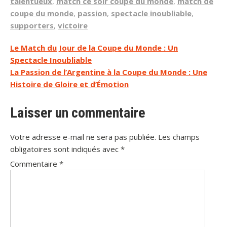
talentueux
,
match ce soir coupe du monde
,
match de
coupe du monde
,
passion
,
spectacle inoubliable
,
supporters
,
victoire
Navigation
Le Match du Jour de la Coupe du Monde : Un
Spectacle Inoubliable
de
La Passion de l’Argentine à la Coupe du Monde : Une
l’article
Histoire de Gloire et d’Émotion
Laisser un commentaire
Votre adresse e-mail ne sera pas publiée.
Les champs
obligatoires sont indiqués avec
*
Commentaire
*