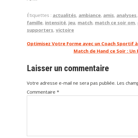
Étiquettes :
actualités
,
ambiance
,
amis
,
analyses
famille
,
intensité
,
jeu
,
match
,
match ce soir om
,
supporters
,
victoire
Navigation
Optimisez Votre Forme avec un Coach Sportif à
Match de Hand ce Soir : Un
de
l’article
Laisser un commentaire
Votre adresse e-mail ne sera pas publiée.
Les champ
Commentaire
*