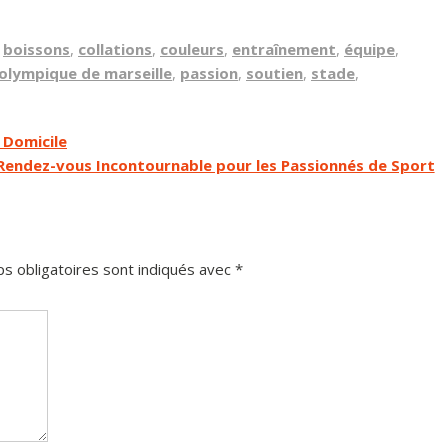
,
boissons
,
collations
,
couleurs
,
entraînement
,
équipe
,
olympique de marseille
,
passion
,
soutien
,
stade
,
 Domicile
 Rendez-vous Incontournable pour les Passionnés de Sport
s obligatoires sont indiqués avec
*