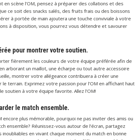
t en scène l’OM, pensez à préparer des collations et des
e ce soit des snacks salés, des fruits frais ou des boissons
ltérer à portée de main ajoutera une touche conviviale à votre
tions à disposition, vous pourrez vous détendre et savourer
érée pour montrer votre soutien.
orter fièrement les couleurs de votre équipe préférée afin de
 en arborant un maillot, une écharpe ou tout autre accessoire
ille, montrer votre allégeance contribuera à créer une
 le terrain. Exprimez votre passion pour l’OM en affichant haut
e soutien à votre équipe favorite. Allez l’OM!
egarder le match ensemble.
OM encore plus mémorable, pourquoi ne pas inviter des amis ou
match ensemble? Réunissez-vous autour de l’écran, partagez
irs inoubliables en vivant chaque moment du match en bonne