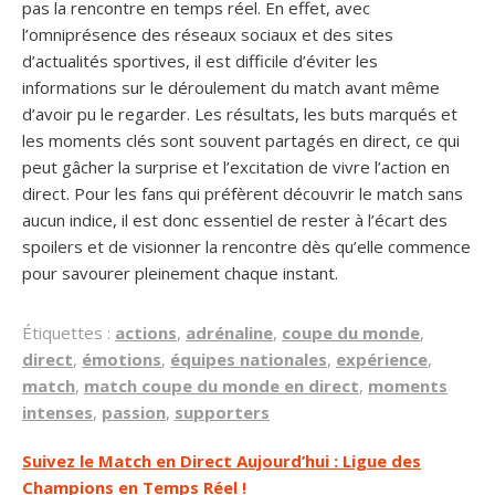
pas la rencontre en temps réel. En effet, avec
l’omniprésence des réseaux sociaux et des sites
d’actualités sportives, il est difficile d’éviter les
informations sur le déroulement du match avant même
d’avoir pu le regarder. Les résultats, les buts marqués et
les moments clés sont souvent partagés en direct, ce qui
peut gâcher la surprise et l’excitation de vivre l’action en
direct. Pour les fans qui préfèrent découvrir le match sans
aucun indice, il est donc essentiel de rester à l’écart des
spoilers et de visionner la rencontre dès qu’elle commence
pour savourer pleinement chaque instant.
Étiquettes :
actions
,
adrénaline
,
coupe du monde
,
direct
,
émotions
,
équipes nationales
,
expérience
,
match
,
match coupe du monde en direct
,
moments
intenses
,
passion
,
supporters
Navigation
Suivez le Match en Direct Aujourd’hui : Ligue des
Champions en Temps Réel !