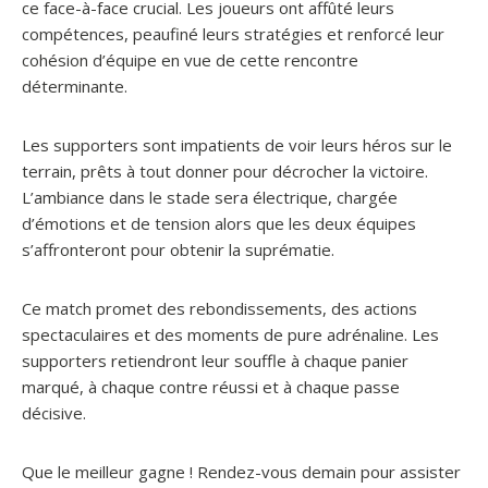
ce face-à-face crucial. Les joueurs ont affûté leurs
compétences, peaufiné leurs stratégies et renforcé leur
cohésion d’équipe en vue de cette rencontre
déterminante.
Les supporters sont impatients de voir leurs héros sur le
terrain, prêts à tout donner pour décrocher la victoire.
L’ambiance dans le stade sera électrique, chargée
d’émotions et de tension alors que les deux équipes
s’affronteront pour obtenir la suprématie.
Ce match promet des rebondissements, des actions
spectaculaires et des moments de pure adrénaline. Les
supporters retiendront leur souffle à chaque panier
marqué, à chaque contre réussi et à chaque passe
décisive.
Que le meilleur gagne ! Rendez-vous demain pour assister