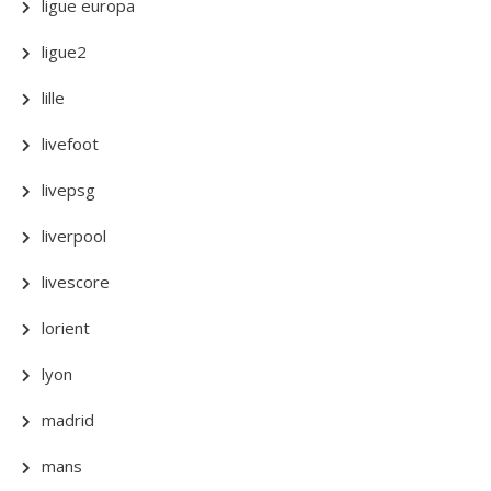
ligue europa
ligue2
lille
livefoot
livepsg
liverpool
livescore
lorient
lyon
madrid
mans