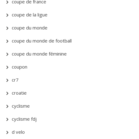
coupe de france
coupe de la ligue
coupe du monde
coupe du monde de football
coupe du monde féminine
coupon
cr7
croatie
cyclisme
cyclisme fdj
d velo