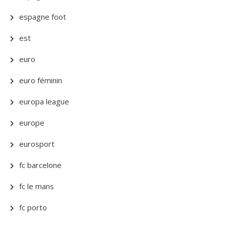
espagne foot
est
euro
euro féminin
europa league
europe
eurosport
fc barcelone
fc le mans
fc porto