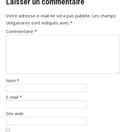
Laisser un commentaire
Votre adresse e-mail ne sera pas publiée.
Les champs
obligatoires sont indiqués avec
*
Commentaire
*
Nom
*
E-mail
*
Site web