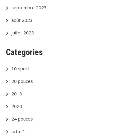
septembre 2023
août 2023
juillet 2023
Categories
10 sport
20 pouces
2018
2020
24 pouces
actu f1