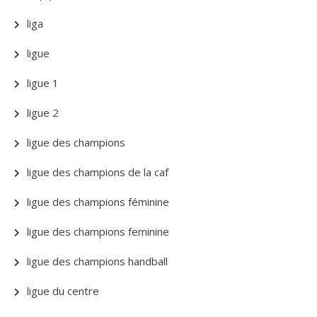
liga
ligue
ligue 1
ligue 2
ligue des champions
ligue des champions de la caf
ligue des champions féminine
ligue des champions feminine
ligue des champions handball
ligue du centre