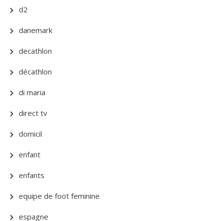
d2
danemark
decathlon
décathlon
di maria
direct tv
domicil
enfant
enfants
equipe de foot feminine
espagne