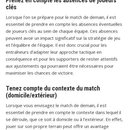
Prenez en compte les absences de joueurs
clés
Lorsque l’on se prépare pour le match de demain, il est
essentiel de prendre en compte les absences éventuelles
de joueurs clés au sein de chaque équipe. Ces absences
peuvent avoir un impact significatif sur la stratégie de jeu
et l’équilibre de l’équipe. Il est donc crucial pour les
entraîneurs d’adapter leur approche tactique en
conséquence et pour les supporters de rester attentifs
aux ajustements qui pourraient être nécessaires pour
maximiser les chances de victoire.
Tenez compte du contexte du match
(domicile/extérieur)
Lorsque vous envisagez le match de demain, il est
essentiel de prendre en compte le contexte dans lequel il
se déroule, que ce soit à domicile ou à l’extérieur. En effet,
jouer sur son propre terrain peut offrir un avantage