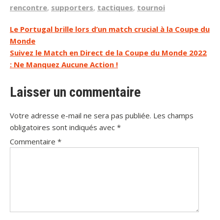
rencontre
,
supporters
,
tactiques
,
tournoi
Navigation
Le Portugal brille lors d’un match crucial à la Coupe du
Monde
de
Suivez le Match en Direct de la Coupe du Monde 2022
l’article
: Ne Manquez Aucune Action !
Laisser un commentaire
Votre adresse e-mail ne sera pas publiée.
Les champs
obligatoires sont indiqués avec
*
Commentaire
*