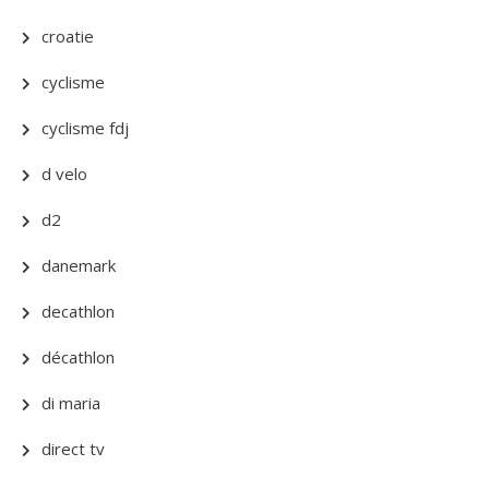
croatie
cyclisme
cyclisme fdj
d velo
d2
danemark
decathlon
décathlon
di maria
direct tv