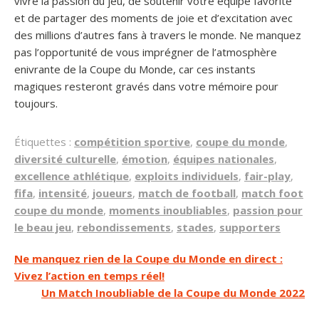
vivre la passion du jeu, de soutenir votre équipe favorite
et de partager des moments de joie et d’excitation avec
des millions d’autres fans à travers le monde. Ne manquez
pas l’opportunité de vous imprégner de l’atmosphère
enivrante de la Coupe du Monde, car ces instants
magiques resteront gravés dans votre mémoire pour
toujours.
Étiquettes :
compétition sportive
,
coupe du monde
,
diversité culturelle
,
émotion
,
équipes nationales
,
excellence athlétique
,
exploits individuels
,
fair-play
,
fifa
,
intensité
,
joueurs
,
match de football
,
match foot
coupe du monde
,
moments inoubliables
,
passion pour
le beau jeu
,
rebondissements
,
stades
,
supporters
Navigation
Ne manquez rien de la Coupe du Monde en direct :
Vivez l’action en temps réel!
de
Un Match Inoubliable de la Coupe du Monde 2022
l’article