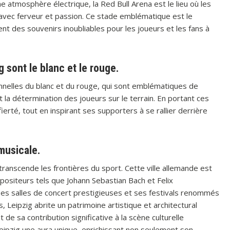
e atmosphère électrique, la Red Bull Arena est le lieu où les
avec ferveur et passion. Ce stade emblématique est le
ent des souvenirs inoubliables pour les joueurs et les fans à
 sont le blanc et le rouge.
onnelles du blanc et du rouge, qui sont emblématiques de
et la détermination des joueurs sur le terrain. En portant ces
ierté, tout en inspirant ses supporters à se rallier derrière
 musicale.
i transcende les frontières du sport. Cette ville allemande est
siteurs tels que Johann Sebastian Bach et Felix
ses salles de concert prestigieuses et ses festivals renommés
 Leipzig abrite un patrimoine artistique et architectural
e sa contribution significative à la scène culturelle
eipzig une aura unique, enrichissant non seulement son