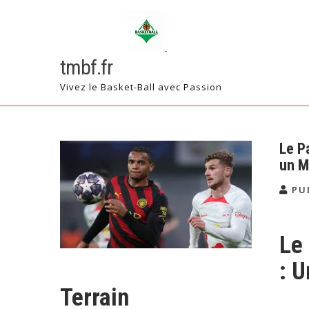
Skip
to
content
tmbf.fr
Vivez le Basket-Ball avec Passion
Le P
un M
PU
Le
: 
Terrain