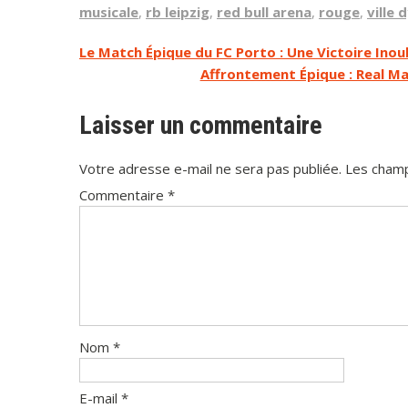
musicale
,
rb leipzig
,
red bull arena
,
rouge
,
ville
Navigation
Le Match Épique du FC Porto : Une Victoire Inou
Affrontement Épique : Real M
de
l’article
Laisser un commentaire
Votre adresse e-mail ne sera pas publiée.
Les champ
Commentaire
*
Nom
*
E-mail
*