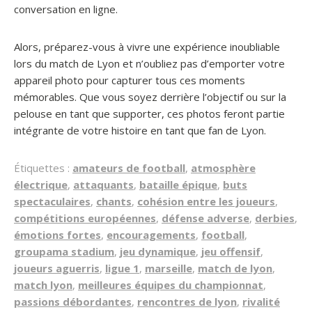
conversation en ligne.
Alors, préparez-vous à vivre une expérience inoubliable
lors du match de Lyon et n’oubliez pas d’emporter votre
appareil photo pour capturer tous ces moments
mémorables. Que vous soyez derrière l’objectif ou sur la
pelouse en tant que supporter, ces photos feront partie
intégrante de votre histoire en tant que fan de Lyon.
Étiquettes :
amateurs de football
,
atmosphère
électrique
,
attaquants
,
bataille épique
,
buts
spectaculaires
,
chants
,
cohésion entre les joueurs
,
compétitions européennes
,
défense adverse
,
derbies
,
émotions fortes
,
encouragements
,
football
,
groupama stadium
,
jeu dynamique
,
jeu offensif
,
joueurs aguerris
,
ligue 1
,
marseille
,
match de lyon
,
match lyon
,
meilleures équipes du championnat
,
passions débordantes
,
rencontres de lyon
,
rivalité