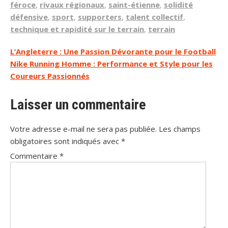
féroce
,
rivaux régionaux
,
saint-étienne
,
solidité
défensive
,
sport
,
supporters
,
talent collectif
,
technique et rapidité sur le terrain
,
terrain
Navigation
L’Angleterre : Une Passion Dévorante pour le Football
Nike Running Homme : Performance et Style pour les
de
Coureurs Passionnés
l’article
Laisser un commentaire
Votre adresse e-mail ne sera pas publiée.
Les champs
obligatoires sont indiqués avec
*
Commentaire
*