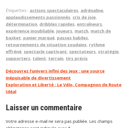
Étiquettes :
actions spectaculaires
,
adrénaline
,
applaudissements passionnés
,
cris de joie
,
détermination
,
dribbles rapides
,
entraîneurs
,
expérience inoubliable
,
joueurs
,
match
,
match de
basket
,
panier marqué
,
passes habiles
,
retournements de situation soudains
,
rythme
effréné
,
spectacle captivant
,
spectateurs
,
stratégie
,
supporters
,
talent
,
terrain
,
tirs précis
Navigation
Découvrez l’univers infini des jeux : une source
inépuisable de divertissement
de
Exploration et Liberté : Le Vélo, Compagnon de Route
l’article
Idéal
Laisser un commentaire
Votre adresse e-mail ne sera pas publiée.
Les champs