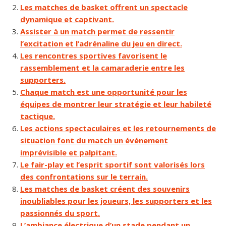
Les matches de basket offrent un spectacle
dynamique et captivant.
Assister à un match permet de ressentir
l’excitation et l’adrénaline du jeu en direct.
Les rencontres sportives favorisent le
rassemblement et la camaraderie entre les
supporters.
Chaque match est une opportunité pour les
équipes de montrer leur stratégie et leur habileté
tactique.
Les actions spectaculaires et les retournements de
situation font du match un événement
imprévisible et palpitant.
Le fair-play et l’esprit sportif sont valorisés lors
des confrontations sur le terrain.
Les matches de basket créent des souvenirs
inoubliables pour les joueurs, les supporters et les
passionnés du sport.
L’ambiance électrique d’un stade pendant un