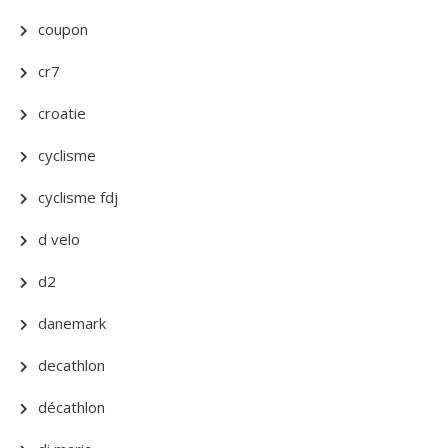
coupon
cr7
croatie
cyclisme
cyclisme fdj
d velo
d2
danemark
decathlon
décathlon