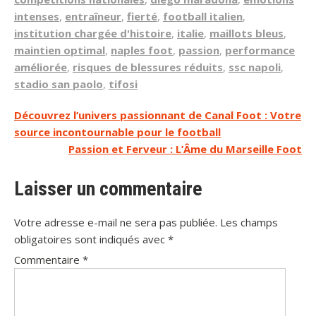
intenses
,
entraîneur
,
fierté
,
football italien
,
institution chargée d'histoire
,
italie
,
maillots bleus
,
maintien optimal
,
naples foot
,
passion
,
performance
améliorée
,
risques de blessures réduits
,
ssc napoli
,
stadio san paolo
,
tifosi
Navigation
Découvrez l’univers passionnant de Canal Foot : Votre
source incontournable pour le football
de
Passion et Ferveur : L’Âme du Marseille Foot
l’article
Laisser un commentaire
Votre adresse e-mail ne sera pas publiée.
Les champs
obligatoires sont indiqués avec
*
Commentaire
*