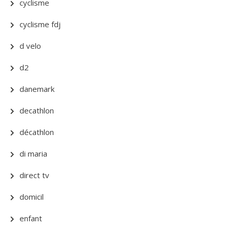
cyclisme
cyclisme fdj
d velo
d2
danemark
decathlon
décathlon
di maria
direct tv
domicil
enfant