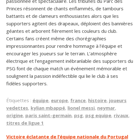
passionnée et spectaculaire. Les tribunes du Parc des
Princes résonnent de chants enflammés, de tambours
battants et de clameurs enthousiastes alors que les
supporters agitent des drapeaux, déploient des bannières
géantes et arborent fièrement les couleurs du club.
Certains fans créent même des chorégraphies
impressionnantes pour rendre hommage à l’équipe et
encourager les joueurs sur le terrain. L’atmosphère
électrique et l’engagement inébranlable des supporters du
PSG font de chaque match un événement mémorable et
soulignent la passion indéfectible qui lie le club à ses
fidèles supporters.
Étiquettes :
équipe
,
europe
,
france
,
histoire
,
joueurs
vedettes
,
kylian mbappé
,
lionel messi
,
neymar
,
origine
,
paris saint-germain
,
psg
,
psg equipe
,
rivaux
,
titres de ligue 1
Navigation
Victoire éclatante de l’équipe nationale du Portugal