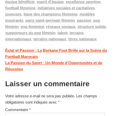
équipe bénéficie
,
esprit d'équipe
,
excellence sportive
,
football féminine
,
initiatives sociales et caritatives
,
joueuses
,
ligue des champions féminine
,
modèles
inspirants
,
paris saint-germain féminin
,
passion
,
psg
féminin
,
psg feminine
,
réseaux sociaux
,
structure solide
,
supporteurs du psg féminin
,
talent
,
terrains
internationaux
,
terrains nationaux
,
titres nationaux
Navigation
Éclat et Passion : Le Berkane Foot Brille sur la Scène du
Football Marocain
de
La Passion du Sport : Un Monde d’Opportunités et de
l’article
Réussites
Laisser un commentaire
Votre adresse e-mail ne sera pas publiée.
Les champs
obligatoires sont indiqués avec
*
Commentaire
*