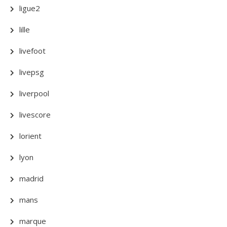
ligue2
lille
livefoot
livepsg
liverpool
livescore
lorient
lyon
madrid
mans
marque