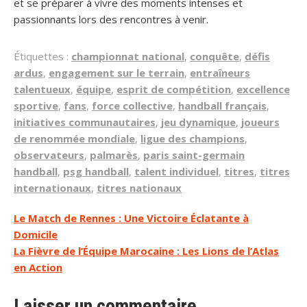
et se préparer à vivre des moments intenses et
passionnants lors des rencontres à venir.
Étiquettes :
championnat national
,
conquête
,
défis
ardus
,
engagement sur le terrain
,
entraîneurs
talentueux
,
équipe
,
esprit de compétition
,
excellence
sportive
,
fans
,
force collective
,
handball français
,
initiatives communautaires
,
jeu dynamique
,
joueurs
de renommée mondiale
,
ligue des champions
,
observateurs
,
palmarès
,
paris saint-germain
handball
,
psg handball
,
talent individuel
,
titres
,
titres
internationaux
,
titres nationaux
Navigation
Le Match de Rennes : Une Victoire Éclatante à
Domicile
de
La Fièvre de l’Équipe Marocaine : Les Lions de l’Atlas
l’article
en Action
Laisser un commentaire