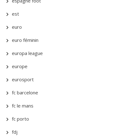
espagne foot
est
euro
euro féminin
europa league
europe
eurosport
fc barcelone
fc le mans
fc porto
fdj