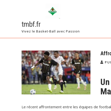
Skip
to
content
tmbf.fr
Vivez le Basket-Ball avec Passion
Affr
PU
Un
Ma
Le récent affrontement entre les équipes de football