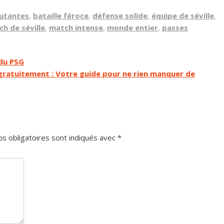
utantes
,
bataille féroce
,
défense solide
,
équipe de séville
,
h de séville
,
match intense
,
monde entier
,
passes
 du PSG
 gratuitement : Votre guide pour ne rien manquer de
s obligatoires sont indiqués avec
*