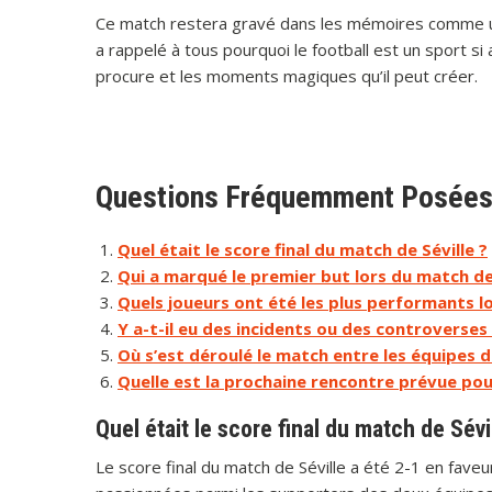
Ce match restera gravé dans les mémoires comme une
a rappelé à tous pourquoi le football est un sport si
procure et les moments magiques qu’il peut créer.
Questions Fréquemment Posées s
Quel était le score final du match de Séville ?
Qui a marqué le premier but lors du match de 
Quels joueurs ont été les plus performants lo
Y a-t-il eu des incidents ou des controverses
Où s’est déroulé le match entre les équipes de
Quelle est la prochaine rencontre prévue pour
Quel était le score final du match de Sévi
Le score final du match de Séville a été 2-1 en faveur