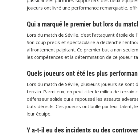
passionnées parmi les supporters des deux équipes, r
joueurs ont livré une performance remarquable, offran
Qui a marqué le premier but lors du match
Lors du match de Séville, c’est l’attaquant étoile de 
Son coup précis et spectaculaire a déclenché l’enth
affrontement palpitant. Ce premier but a non seulem
les compétences et la détermination de ce joueur tal
Quels joueurs ont été les plus performant
Lors du match de Séville, plusieurs joueurs se sont
terrain. Parmi eux, on peut citer le milieu de terrain 
défenseur solide qui a repoussé les assauts adverse
buts décisifs. Ces joueurs ont brillé par leur talent, 
leur équipe.
Y a-t-il eu des incidents ou des controve