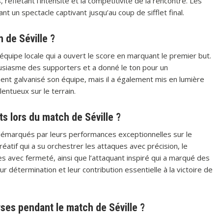
eflétant l’intensité et la compétitivité de la rencontre. Les
t un spectacle captivant jusqu’au coup de sifflet final.
 de Séville ?
l’équipe locale qui a ouvert le score en marquant le premier but.
ousiasme des supporters et a donné le ton pour un
ent galvanisé son équipe, mais il a également mis en lumière
entueux sur le terrain.
s lors du match de Séville ?
 démarqués par leurs performances exceptionnelles sur le
créatif qui a su orchestrer les attaques avec précision, le
s avec fermeté, ainsi que l’attaquant inspiré qui a marqué des
leur détermination et leur contribution essentielle à la victoire de
rses pendant le match de Séville ?