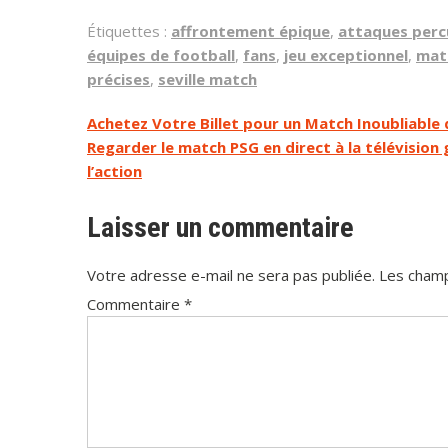
Étiquettes :
affrontement épique
,
attaques perc
équipes de football
,
fans
,
jeu exceptionnel
,
matc
précises
,
seville match
Navigation
Achetez Votre Billet pour un Match Inoubliable
Regarder le match PSG en direct à la télévision
de
l’action
l’article
Laisser un commentaire
Votre adresse e-mail ne sera pas publiée.
Les champ
Commentaire
*