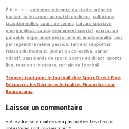
Étiquettes :
ambiance vibrante du stade
,
arène de
basket
,
billets pour un match en direct
,
collations
traditionnelles
,
court de tennis
,
culture sportive
,
énergie électrisante
,
événement sportif
,
excitation
palpable
,
expérience sensorielle et émotionnelle
,
fans
partageant la même passion
,
fervent supporter
,
frisson du moment
,
jubilation collective
,
panier
décisif
,
passionnés du sport
,
sports en direct
,
sports
live
,
tension croissante
,
terrain de football
Navigation
Trouvez tout pour le football chez Sport Direct Foot
Découvrez les Dernières Actualités Financières sur
de
Boursorama
l’article
Laisser un commentaire
Votre adresse e-mail ne sera pas publiée.
Les champs
obligatoires sont indiqués avec
*