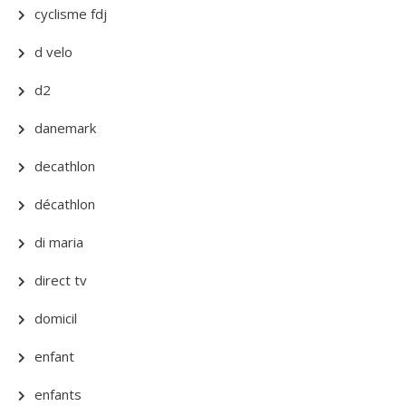
cyclisme fdj
d velo
d2
danemark
decathlon
décathlon
di maria
direct tv
domicil
enfant
enfants