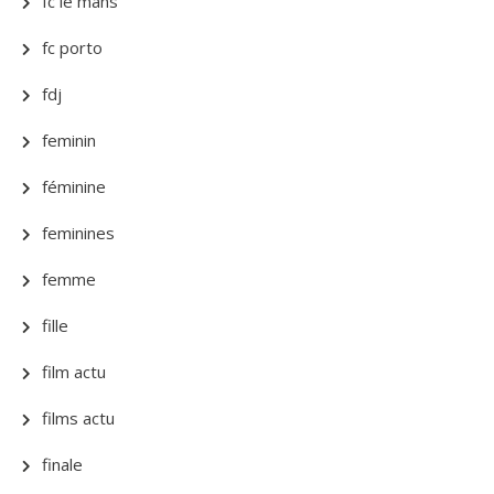
fc le mans
fc porto
fdj
feminin
féminine
feminines
femme
fille
film actu
films actu
finale