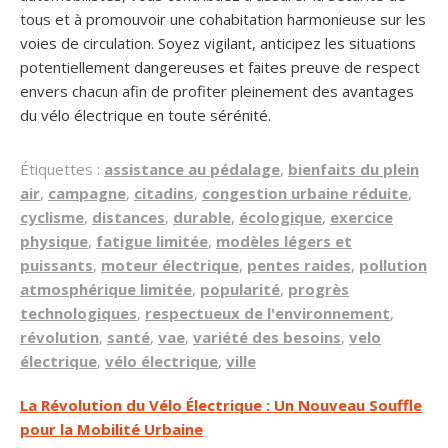
tous et à promouvoir une cohabitation harmonieuse sur les
voies de circulation. Soyez vigilant, anticipez les situations
potentiellement dangereuses et faites preuve de respect
envers chacun afin de profiter pleinement des avantages
du vélo électrique en toute sérénité.
Étiquettes :
assistance au pédalage
,
bienfaits du plein
air
,
campagne
,
citadins
,
congestion urbaine réduite
,
cyclisme
,
distances
,
durable
,
écologique
,
exercice
physique
,
fatigue limitée
,
modèles légers et
puissants
,
moteur électrique
,
pentes raides
,
pollution
atmosphérique limitée
,
popularité
,
progrès
technologiques
,
respectueux de l'environnement
,
révolution
,
santé
,
vae
,
variété des besoins
,
velo
électrique
,
vélo électrique
,
ville
Navigation
La Révolution du Vélo Électrique : Un Nouveau Souffle
pour la Mobilité Urbaine
de