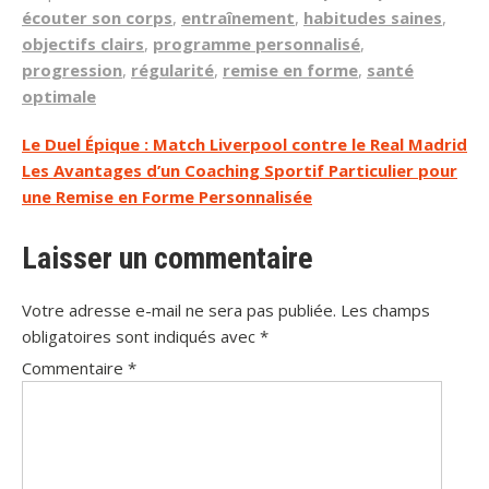
écouter son corps
,
entraînement
,
habitudes saines
,
objectifs clairs
,
programme personnalisé
,
progression
,
régularité
,
remise en forme
,
santé
optimale
Navigation
Le Duel Épique : Match Liverpool contre le Real Madrid
Les Avantages d’un Coaching Sportif Particulier pour
de
une Remise en Forme Personnalisée
l’article
Laisser un commentaire
Votre adresse e-mail ne sera pas publiée.
Les champs
obligatoires sont indiqués avec
*
Commentaire
*