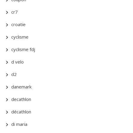
cr7
croatie
cyclisme
cyclisme fdj
d velo
d2
danemark
decathlon
décathlon
di maria