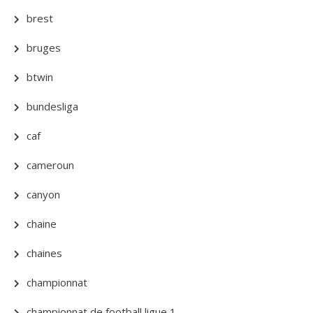
brest
bruges
btwin
bundesliga
caf
cameroun
canyon
chaine
chaines
championnat
championnat de football ligue 1