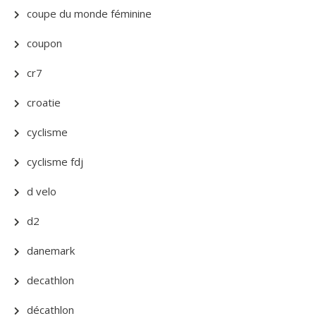
coupe du monde féminine
coupon
cr7
croatie
cyclisme
cyclisme fdj
d velo
d2
danemark
decathlon
décathlon