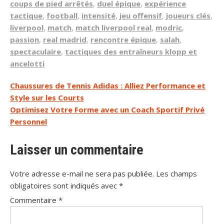
coups de pied arrêtés
,
duel épique
,
expérience
tactique
,
football
,
intensité
,
jeu offensif
,
joueurs clés
,
liverpool
,
match
,
match liverpool real
,
modric
,
passion
,
real madrid
,
rencontre épique
,
salah
,
spectaculaire
,
tactiques des entraîneurs klopp et
ancelotti
Navigation
Chaussures de Tennis Adidas : Alliez Performance et
Style sur les Courts
de
Optimisez Votre Forme avec un Coach Sportif Privé
l’article
Personnel
Laisser un commentaire
Votre adresse e-mail ne sera pas publiée.
Les champs
obligatoires sont indiqués avec
*
Commentaire
*