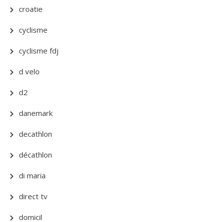
croatie
cyclisme
cyclisme fdj
d velo
d2
danemark
decathlon
décathlon
di maria
direct tv
domicil