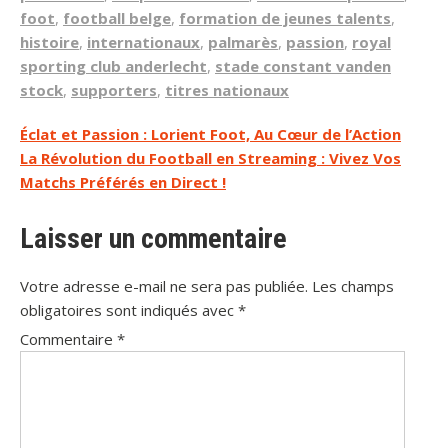
foot
,
football belge
,
formation de jeunes talents
,
histoire
,
internationaux
,
palmarès
,
passion
,
royal
sporting club anderlecht
,
stade constant vanden
stock
,
supporters
,
titres nationaux
Navigation
Éclat et Passion : Lorient Foot, Au Cœur de l’Action
La Révolution du Football en Streaming : Vivez Vos
de
Matchs Préférés en Direct !
l’article
Laisser un commentaire
Votre adresse e-mail ne sera pas publiée.
Les champs
obligatoires sont indiqués avec
*
Commentaire
*