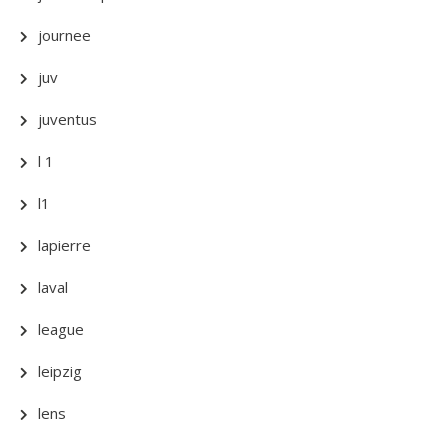
journee
juv
juventus
l 1
l1
lapierre
laval
league
leipzig
lens