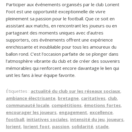
Participer aux événements organisés par le club Lorient
Foot est une opportunité exceptionnelle de vivre
pleinement sa passion pour le football. Que ce soit en
assistant aux matchs, en rencontrant les joueurs ou en
partageant des moments uniques avec d’autres
supporters, ces événements offrent une expérience
enrichissante et inoubliable pour tous les amoureux du
ballon rond. C’est l’occasion parfaite de se plonger dans
l’atmosphère vibrante du club et de créer des souvenirs
mémorables qui renforcent encore davantage le lien qui
unit les fans à leur équipe favorite.
Étiquettes :
actualité du club sur les réseaux sociaux
,
ambiance électrisante
,
bretagne
,
caritatives
,
club
,
communauté locale
,
compétitions
,
émotions fortes
,
encourager les joueurs
,
engagement
,
excellence
,
football
,
initiatives sociales
,
intensité du jeu
,
joueurs
,
lorient
,
lorient foot
,
passion
,
solidarité
,
stade
,