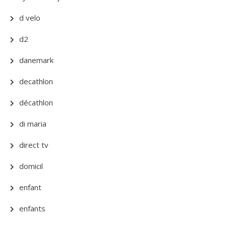
d velo
d2
danemark
decathlon
décathlon
di maria
direct tv
domicil
enfant
enfants