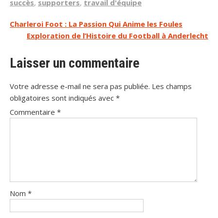
succès
,
supporters
,
travail d'équipe
Navigation
Charleroi Foot : La Passion Qui Anime les Foules
Exploration de l’Histoire du Football à Anderlecht
de
l’article
Laisser un commentaire
Votre adresse e-mail ne sera pas publiée.
Les champs
obligatoires sont indiqués avec
*
Commentaire
*
Nom
*