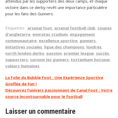
attendus par les supporters des deux camps, et chaque
victoire dans ce derby revêt une importance particulière
pour les fans des Gunners.
Étiquettes :
arsenal foot
,
arsenal football club
,
coupes
d'angleterre
,
emirates stadium
,
engagement
communautaire
,
excellence sportive
,
gunners
,
initiatives sociales
,
ligue des champions
,
londres
,
north london derby
,
passion
,
premier league
,
succès
,
supporters
,
surnom les gunners
,
tottenham hotspur
,
valeurs humaines
Navigation
La Folie du Bubble Foot : Une Expérience Sportive
Gonflée de Fun !
de
Découvrez l’univers passionnant de Canal Foot : Votre
l’article
source incontournable pour le football
Laisser un commentaire