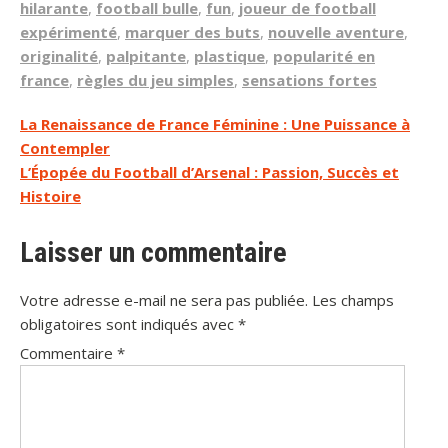
hilarante
,
football bulle
,
fun
,
joueur de football
expérimenté
,
marquer des buts
,
nouvelle aventure
,
originalité
,
palpitante
,
plastique
,
popularité en
france
,
règles du jeu simples
,
sensations fortes
Navigation
La Renaissance de France Féminine : Une Puissance à
Contempler
de
L’Épopée du Football d’Arsenal : Passion, Succès et
l’article
Histoire
Laisser un commentaire
Votre adresse e-mail ne sera pas publiée.
Les champs
obligatoires sont indiqués avec
*
Commentaire
*