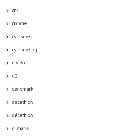
cr7
croatie
cyclisme
cyclisme fdj
d velo
d2
danemark
decathlon
décathlon
di maria