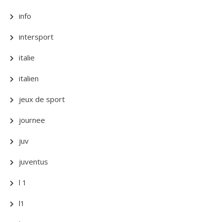
info
intersport
italie
italien
jeux de sport
journee
juv
juventus
l 1
l1