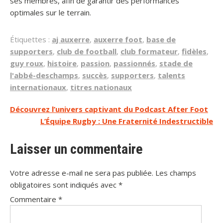
ses membres, afin de garantir des performances
optimales sur le terrain.
Étiquettes :
aj auxerre
,
auxerre foot
,
base de
supporters
,
club de football
,
club formateur
,
fidèles
,
guy roux
,
histoire
,
passion
,
passionnés
,
stade de
l'abbé-deschamps
,
succès
,
supporters
,
talents
internationaux
,
titres nationaux
Navigation
Découvrez l’univers captivant du Podcast After Foot
L’Équipe Rugby : Une Fraternité Indestructible
de
l’article
Laisser un commentaire
Votre adresse e-mail ne sera pas publiée.
Les champs
obligatoires sont indiqués avec
*
Commentaire
*