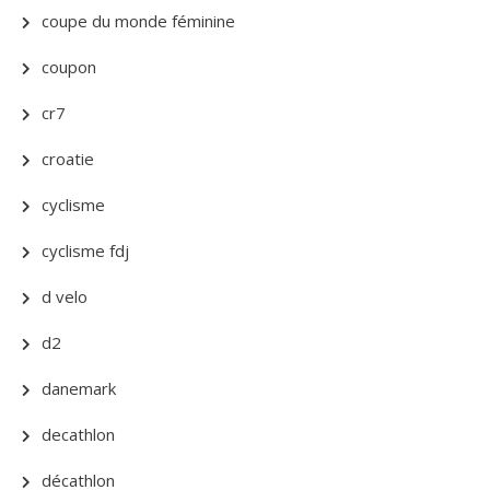
coupe du monde féminine
coupon
cr7
croatie
cyclisme
cyclisme fdj
d velo
d2
danemark
decathlon
décathlon