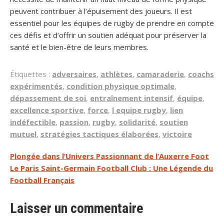
peuvent contribuer à l’épuisement des joueurs. Il est
essentiel pour les équipes de rugby de prendre en compte
ces défis et d’offrir un soutien adéquat pour préserver la
santé et le bien-être de leurs membres.
Étiquettes :
adversaires
,
athlètes
,
camaraderie
,
coachs
expérimentés
,
condition physique optimale
,
dépassement de soi
,
entraînement intensif
,
équipe
,
excellence sportive
,
force
,
l equipe rugby
,
lien
indéfectible
,
passion
,
rugby
,
solidarité
,
soutien
mutuel
,
stratégies tactiques élaborées
,
victoire
Navigation
Plongée dans l’Univers Passionnant de l’Auxerre Foot
Le Paris Saint-Germain Football Club : Une Légende du
de
Football Français
l’article
Laisser un commentaire