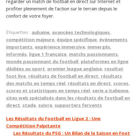
regarder un match de football en direct sur Internet et
profiter pleinement de l’action sur le terrain depuis le
confort de votre foyer.
Étiquettes :
aubaine
,
avancées technologiques
,
compétition majeure
,
équipe spécifique
,
événements
importants
,
expérience immersive
,
immergés
,
informés
,
ligue 1 française
,
matchs passionnants
,
monde passionnant du football
,
plateformes en ligne
dédiées au sport
,
premier league anglaise
,
resultat
foot live
,
résultats de football en direct
,
résultats
des matchs en temps réel
,
résultats en direct
,
scores
,
scores et statistiques en temps réel
,
serie a italienne
,
sites web spécialisés dans les résultats de football en
direct
,
stade
,
suivre
,
supporters fervents
Navigation
Les Résultats du Football en Ligue 2 : Une
Compétition Palpitante
de
Les Résultats du PSG : Un Bilan de la Saison en Foot