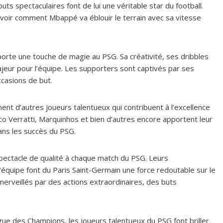
s spectaculaires font de lui une véritable star du football.
voir comment Mbappé va éblouir le terrain avec sa vitesse
apporte une touche de magie au PSG. Sa créativité, ses dribbles
majeur pour l’équipe. Les supporters sont captivés par ses
casions de but.
ent d’autres joueurs talentueux qui contribuent à l’excellence
o Verratti, Marquinhos et bien d’autres encore apportent leur
dans les succès du PSG.
pectacle de qualité à chaque match du PSG. Leurs
’équipe font du Paris Saint-Germain une force redoutable sur le
merveillés par des actions extraordinaires, des buts
gue des Champions, les joueurs talentueux du PSG font briller