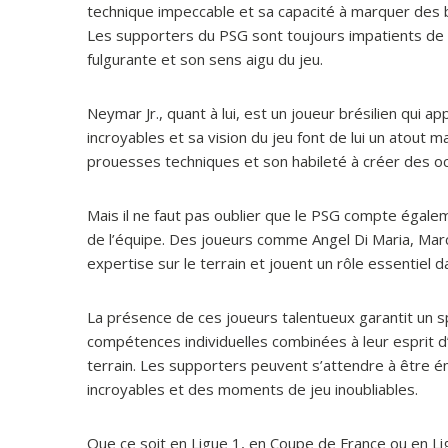
technique impeccable et sa capacité à marquer des but
Les supporters du PSG sont toujours impatients de 
fulgurante et son sens aigu du jeu.
Neymar Jr., quant à lui, est un joueur brésilien qui 
incroyables et sa vision du jeu font de lui un atout 
prouesses techniques et son habileté à créer des oc
Mais il ne faut pas oublier que le PSG compte égalem
de l’équipe. Des joueurs comme Angel Di Maria, Marc
expertise sur le terrain et jouent un rôle essentiel 
La présence de ces joueurs talentueux garantit un s
compétences individuelles combinées à leur esprit d
terrain. Les supporters peuvent s’attendre à être é
incroyables et des moments de jeu inoubliables.
Que ce soit en Ligue 1, en Coupe de France ou en Li