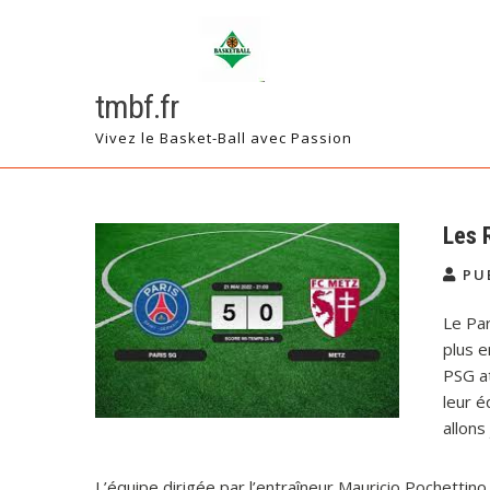
Skip
to
content
tmbf.fr
Vivez le Basket-Ball avec Passion
Les 
PU
Le Par
plus e
PSG a
leur é
allons
L’équipe dirigée par l’entraîneur Mauricio Pochetti